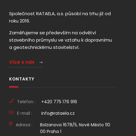
Společnost RATAELA, a.s. působí na trhu již od
roku 2016.
Zaměřujeme se především na odvětví
stavebního průmyslu ve vztahu k dopravnímu
a geotechnickému stavitelství.
Více o nás
KONTAKTY
Telefon :
+420 775 176 916
E-mail :
info@rataela.cz
Adresa :
Bolzanova 1678/5, Nové Město 110
00 Praha 1