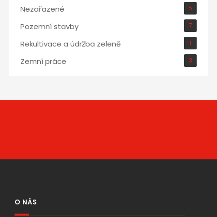
Nezařazené
5
Pozemní stavby
7
Rekultivace a údržba zeleně
1
Zemní práce
3
O NÁS