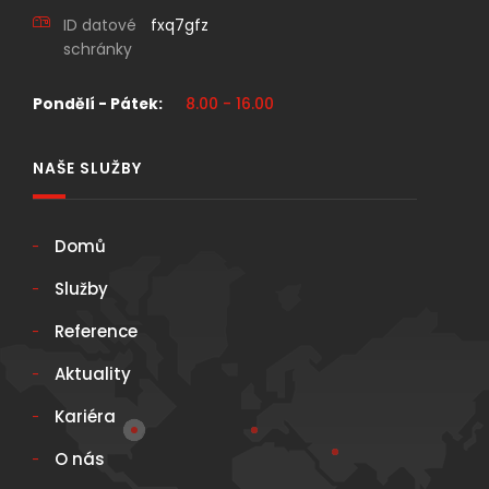
ID datové
fxq7gfz
schránky
Pondělí - Pátek:
8.00 - 16.00
NAŠE SLUŽBY
Domů
Služby
Reference
Aktuality
Kariéra
O nás