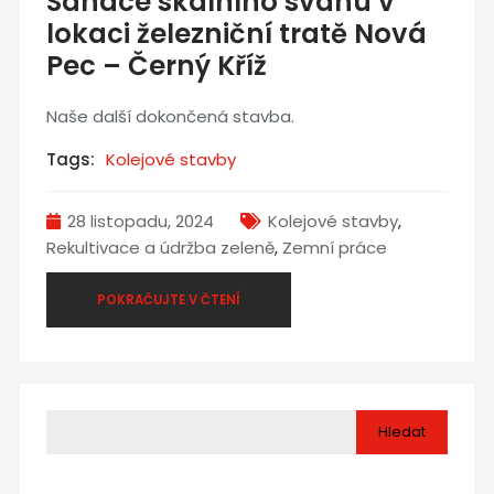
Sanace skalního svahu v
lokaci železniční tratě Nová
Pec – Černý Kříž
Naše další dokončená stavba.
Tags:
Kolejové stavby
28 listopadu, 2024
Kolejové stavby
,
Rekultivace a údržba zeleně
,
Zemní práce
POKRAČUJTE V ČTENÍ
Hledat