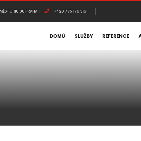
MĚSTO 110 00 PRAHA 1
+420 775 176 916
DOMŮ
SLUŽBY
REFERENCE