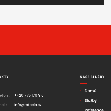
AKTY
NAŠE SLUŽBY
Domů
efon :
+420 775 176 916
Služby
ail :
info@rataela.cz
Reference