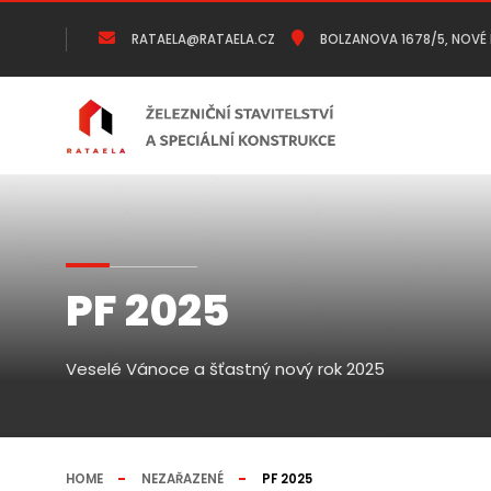
RATAELA@RATAELA.CZ
BOLZANOVA 1678/5, NOVÉ 
PF 2025
Veselé Vánoce a šťastný nový rok 2025
HOME
NEZAŘAZENÉ
PF 2025