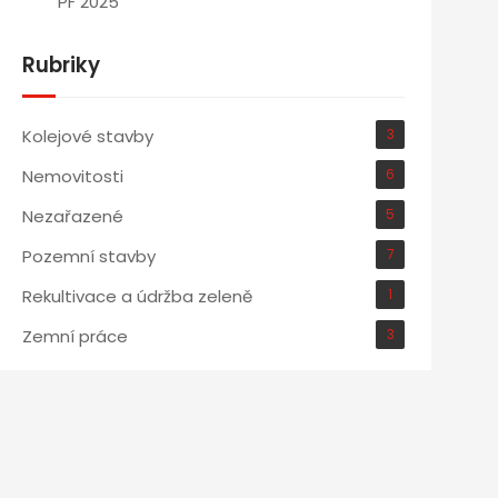
PF 2025
Rubriky
Kolejové stavby
3
Nemovitosti
6
Nezařazené
5
Pozemní stavby
7
Rekultivace a údržba zeleně
1
Zemní práce
3