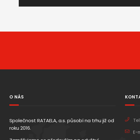
O NÁS
KONT
Společnost RATAELA, a.s. působí na trhu již od
Tel
roku 2016.
E-m