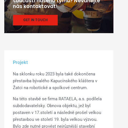
součástí našeho týmu? Neváhejte
nás kontaktovat!
GET IN TOUCH
Projekt
Na sklonku roku 2023 byla také dokončena
přestavba bývalého Kapucínského kláštera v
Žatci na robotické a spolkové centrum.
Na této stavbě se firma RATAELA, a.s. podílela
subdodavatelsky. Obnova objektu, jež byl
postaven v 17.století a následně prošel velkou
přestavbou ve století 19. byla velkou výzvou.
Bylo zde nutné provést nejrůznější stavební