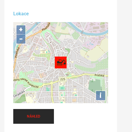
Lokace
+
−
i
NÁHLED