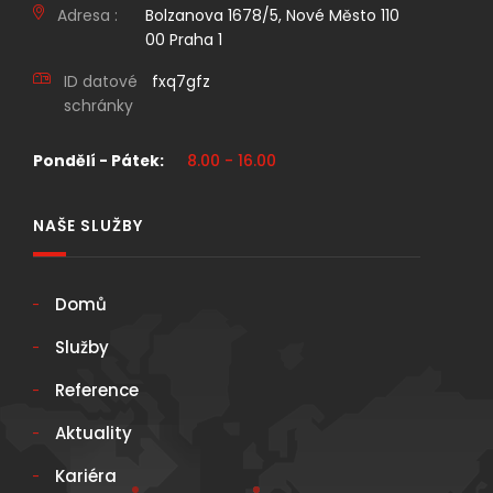
Adresa :
Bolzanova 1678/5, Nové Město 110
00 Praha 1
ID datové
fxq7gfz
schránky
Pondělí - Pátek:
8.00 - 16.00
NAŠE SLUŽBY
Domů
Služby
Reference
Aktuality
Kariéra