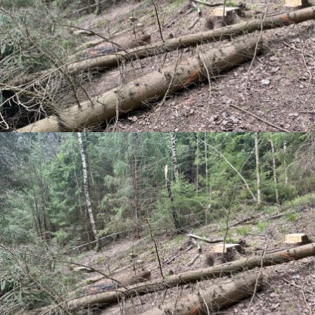
ÚDRŽBA VYŠŠÍ A NIŽŠÍ ZELENĚ V OBVODU TO VALAŠSKÉ MEZIŘÍČÍ