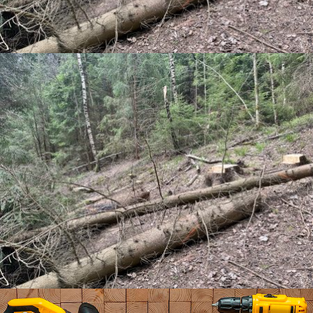
ÚDRŽBA VYŠŠÍ A NIŽŠÍ ZELENĚ V OBVODU TO OLOMOUC
ÚDRŽBA VYŠŠÍ A NIŽŠÍ ZELENĚ V OBVODU ST OLOMOUC POII