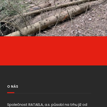
ÚDRŽBA VYŠŠÍ A NIŽŠÍ ZELENĚ V OBVODU OŘ 2020-2022 TO BLANSKO
O NÁS
Společnost RATAELA, a.s. působí na trhu již od