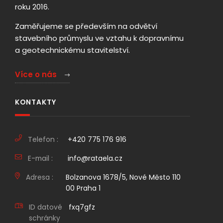
roku 2016.
Zaměřujeme se především na odvětví
stavebního průmyslu ve vztahu k dopravnímu
a geotechnickému stavitelství.
Více o nás
KONTAKTY
Telefon :
+420 775 176 916
E-mail :
info@rataela.cz
Adresa :
Bolzanova 1678/5, Nové Město 110
00 Praha 1
ID datové
fxq7gfz
schránky