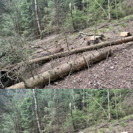
OSTROV
ÚDRŽBA VYŠŠÍ A NIŽŠÍ ZELENĚ V OBVODU TO ZÁBŘEH NA MORAVĚ