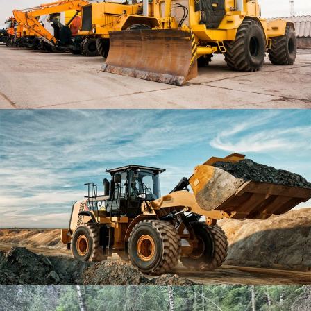
SANACE NESTABILNÍCH NÁSPŮ ZEMNÍHO TĚLESA V ÚSEKU HÁJEK –
DALOVICE
ODSTRANĚNÍ HAVARIJNÍHO STAVU SKALNÍHO ZÁŘEZU VOJKOVICE