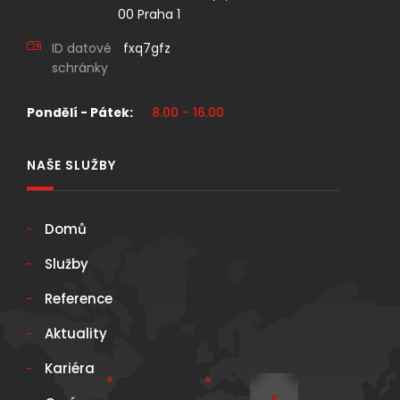
00 Praha 1
ID datové
fxq7gfz
schránky
Pondělí - Pátek:
8.00 - 16.00
NAŠE SLUŽBY
Domů
Služby
Reference
Aktuality
Kariéra