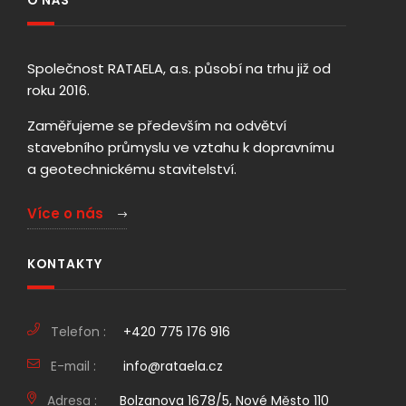
O NÁS
Společnost RATAELA, a.s. působí na trhu již od
roku 2016.
Zaměřujeme se především na odvětví
stavebního průmyslu ve vztahu k dopravnímu
a geotechnickému stavitelství.
Více o nás
KONTAKTY
Telefon :
+420 775 176 916
E-mail :
info@rataela.cz
Adresa :
Bolzanova 1678/5, Nové Město 110